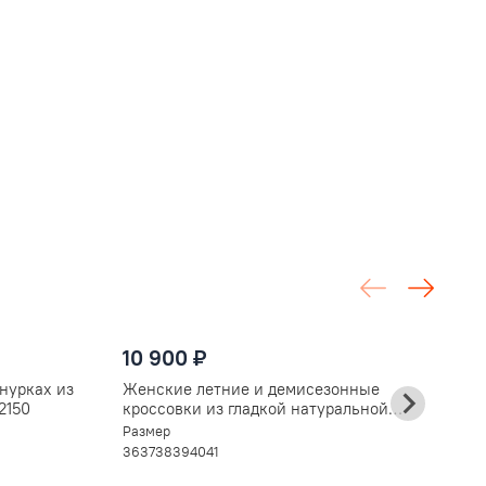
1
10 900 ₽
Ж
к
нурках из
Женские летние и демисезонные
ф
Ра
2150
кроссовки из гладкой натуральной
3
кожи, черные V2130G
Размер
36
37
38
39
40
41