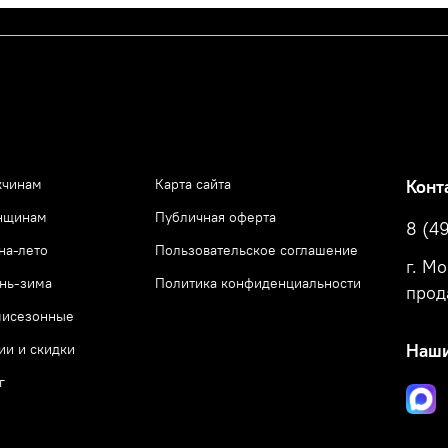
чинам
Карта сайта
Конт
нщинам
Публичная оферта
8 (4
на-лето
Пользовательское соглашение
г. М
нь-зима
Политика конфиденциальности
прод
исезонные
ии и скидки
Наши
г