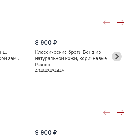
8 900 ₽
8
нц,
Классические броги Бонд из
К
рой замши,
натуральной кожи, коричневые
н
Размер
Р
40
41
42
43
44
45
4
9
9 900 ₽
Ж