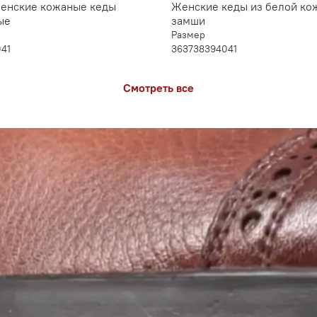
енские кожаные кеды
Женские кеды из белой ко
ые
замши
Размер
0
41
36
37
38
39
40
41
Смотреть все