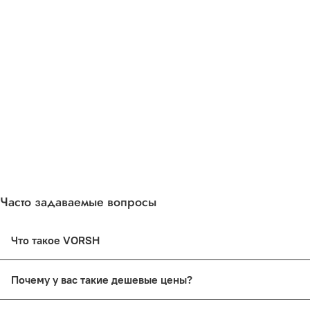
Часто задаваемые вопросы
Что такое VORSH
Это бренд для российских производителей. Всё что мы 
Почему у вас такие дешевые цены?
В каждом товара всегда заложен риск на неликвид и стои