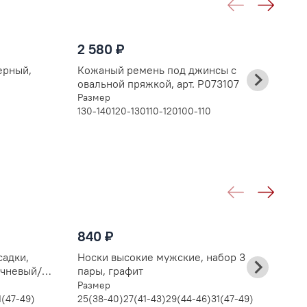
2
2 580 ₽
Ч
д
ерный,
Кожаный ремень под джинсы с
Р
овальной пряжкой, арт. Р073107
13
Размер
130-140
120-130
110-120
100-110
8
840 ₽
Н
п
садки,
Носки высокие мужские, набор 3
Р
ичневый/
пары, графит
25
Размер
1(47-49)
25(38-40)
27(41-43)
29(44-46)
31(47-49)