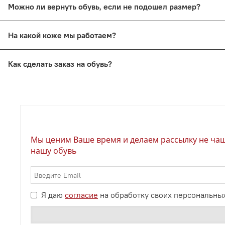
Можно ли вернуть обувь, если не подошел размер?
выплатить зарплату и потом ждать когда туфли купят. Мы
производства неликвидной продукции,а Вы получаете лу
Хотя мы и пишем, что обувь сделаем под заказ мы распро
На какой коже мы работаем?
полную стоимость, за исключением оплаченной логистик
Мы используем в работе кожу КРС - крупного рогатого ско
Как сделать заказ на обувь?
Выберите Ваш размер на сайте и при оформлении заказа 
правильные ФИО, чтобы заказ выдали без проблем
Мы ценим Ваше время и делаем рассылку не чаще
нашу обувь
Я даю
согласие
на обработку своих персональны