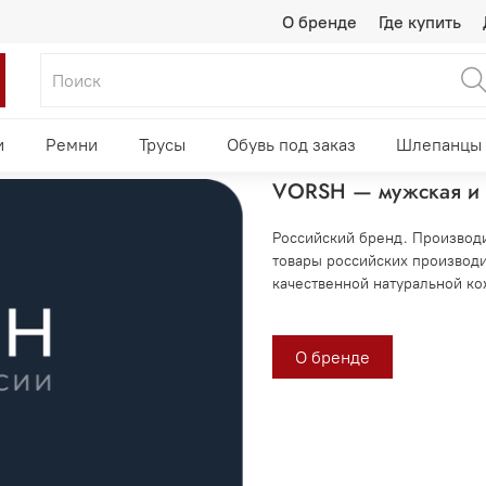
О бренде
Где купить
и
Ремни
Трусы
Обувь под заказ
Шлепанцы 
VORSH — мужская и 
Российский бренд. Производи
товары российских производи
качественной натуральной кож
О бренде