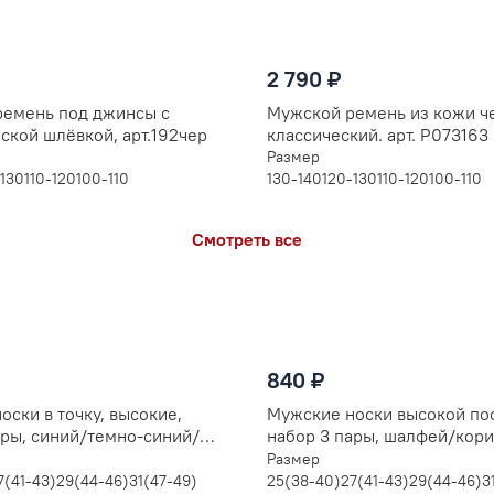
2 790 ₽
емень под джинсы с
Мужской ремень из кожи ч
ской шлёвкой, арт.192чер
классический. арт. Р073163
Размер
-130
110-120
100-110
130-140
120-130
110-120
100-110
Смотреть все
840 ₽
оски в точку, высокие,
Мужские носки высокой по
ары, синий/темно-синий/
набор 3 пары, шалфей/кор
ый
бордовый
Размер
7(41-43)
29(44-46)
31(47-49)
25(38-40)
27(41-43)
29(44-46)
3