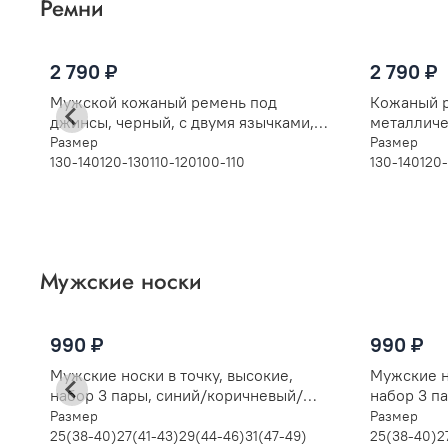
Ремни
2 790 ₽
2 790 ₽
Мужской кожаный ремень под
Кожаный р
джинсы, черный, с двумя язычками,
металличе
арт. Р073029
Размер
Размер
130-140
120-130
110-120
100-110
130-140
120
Мужские носки
990 ₽
990 ₽
Мужские носки в точку, высокие,
Мужские н
набор 3 пары, синий/коричневый/
набор 3 п
бордовый
коричнев
Размер
Размер
25(38-40)
27(41-43)
29(44-46)
31(47-49)
25(38-40)
2