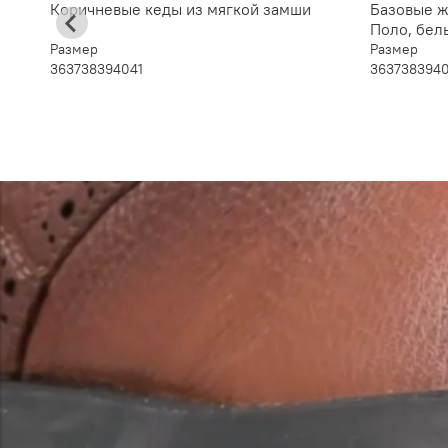
Коричневые кеды из мягкой замши
Базовые ж
Поло, бел
Размер
Размер
36
37
38
39
40
41
36
37
38
39
4