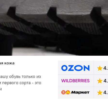
ая кожа
ашу обувь только из
 первого сорта - это
и