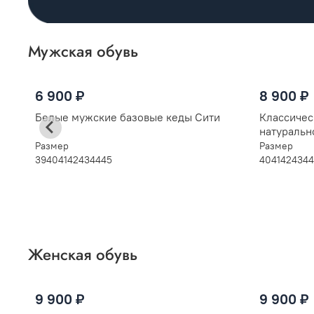
Мужская обувь
6 900 ₽
8 900 ₽
Белые мужские базовые кеды Сити
Классичес
натуральн
Размер
Размер
39
40
41
42
43
44
45
40
41
42
43
44
Женская обувь
9 900 ₽
9 900 ₽