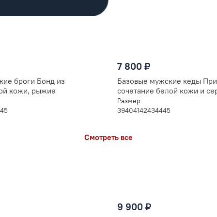
7 800 ₽
кие броги Бонд из
Базовые мужские кеды При
ой кожи, рыжие
сочетание белой кожи и се
V7355бел-сер
Размер
45
39
40
41
42
43
44
45
Смотреть все
9 900 ₽