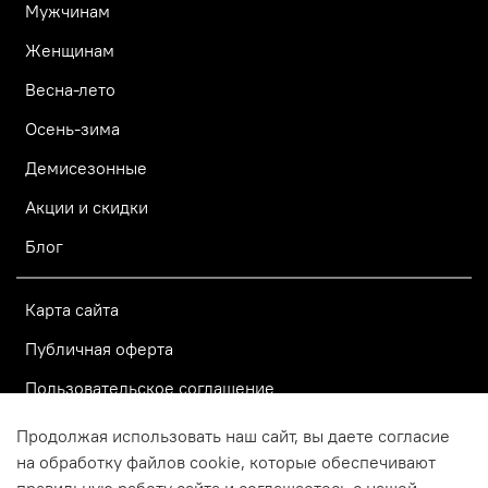
Мужчинам
Женщинам
Весна-лето
Осень-зима
Демисезонные
Акции и скидки
Блог
Карта сайта
Публичная оферта
Пользовательское соглашение
Политика конфиденциальности
Продолжая использовать наш сайт, вы даете согласие
на обработку файлов cookie, которые обеспечивают