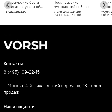
Классические броги
Носки высокие
Носки
Бонд из натуральной
мужские, набор 3 пары,
мужск
кожи, коричневые
коричневый
графи
40
41
42
43
44
45
25(38-40)
27(41-43)
25(38-
29(44-46)
31(47-49)
29(44-
Контакты
8 (495) 109-22-15
г. Москва, 4-й Лихачёвский переулок, 13, отдел
продаж
Наши соц.сети