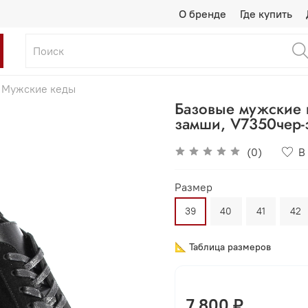
О бренде
Где купить
Мужские кеды
Базовые мужские 
замши, V7350чер-
(0)
В
Размер
39
40
41
42
📐 Таблица размеров
7 800 ₽