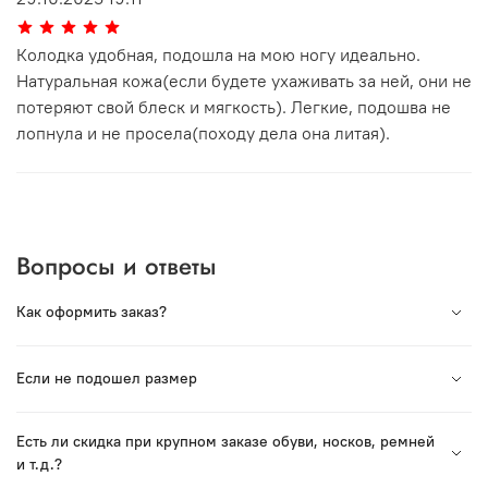
Колодка удобная, подошла на мою ногу идеально.
Натуральная кожа(если будете ухаживать за ней, они не
потеряют свой блеск и мягкость). Легкие, подошва не
лопнула и не просела(походу дела она литая).
Вопросы и ответы
Как оформить заказ?
Вся продукция под торговой маркой VORSH
Если не подошел размер
произведена в России. Мы сотрудничаем с лучшими
Российскими производствами и гордимся нашей
Если Вы хотите заказать обувь или ремень — в пункте
продукцией.
Есть ли скидка при крупном заказе обуви, носков, ремней
СДЭК есть возможность примерки перед получением.
и т. д.?
Если Вы уже приобрели обувь — Вы можете вернуть
Для оформления заказа нужно выбрать модель и