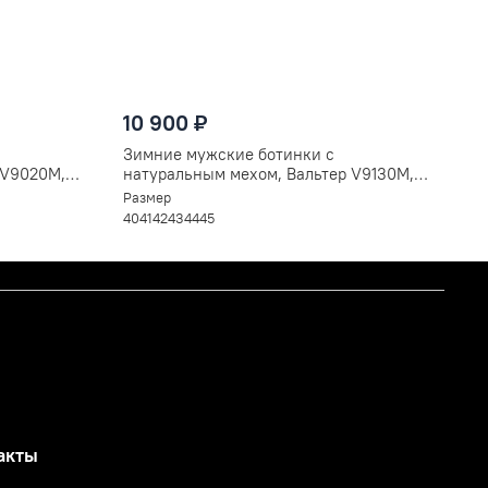
10 900 ₽
Зимние мужские ботинки с
 V9020M,
натуральным мехом, Вальтер V9130M,
черные
Размер
40
41
42
43
44
45
акты