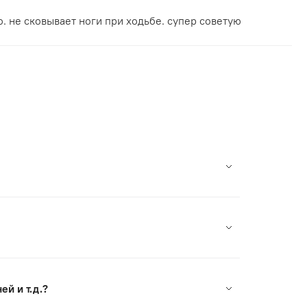
. не сковывает ноги при ходьбе. супер советую
на в России. Мы сотрудничаем с лучшими
кцией.
 на сайте и оплатить заказ.
е СДЭК есть возможность примерки перед
м через чаты (кнопка справа внизу) и мы
 вернуть товар в течение 30 дней со дня
й и т. д.?