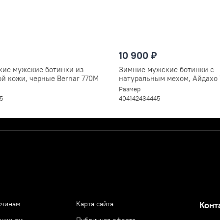
этому просим особенно внимательно подойти к
ли совместных покупок. Вы можете оформить в
ольствием.
разу, а подождать пока наш менеджер
в чат (справа внизу) в любой удобный
10 900 ₽
кие мужские ботинки из
Зимние мужские ботинки с
й кожи, черные Bernar 770M
натуральным мехом, Айдахо
черные
Размер
5
40
41
42
43
44
45
чинам
Карта сайта
Конт