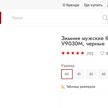
О бренде
Где купить
Зимние мужские б
V9030M, черные
(10)
Размер
40
41
42
43
📐 Таблица размеров