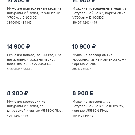
Мужские повседневные кеды из
Мужские повседневные кеды из
натуральной кожи, коричневые
натуральной кожи, коричневые
V700кор ENCODE
V700рыж ENCODE
39
40
41
42
43
44
45
39
40
41
42
43
44
45
14 900 ₽
10 900 ₽
Мужские повседневные кеды из
Мужские повседневные
натуральной кожи на черной
кроссовки из натуральной кожи,
подошве, синиеV700син
черные V7290
ENCODE
39
40
41
42
43
44
45
40
41
42
43
44
45
8 900 ₽
8 900 ₽
Мужские кроссовки из
Мужские кроссовки из
натуральной кожи, со
натуральной кожи на шнурках,
шнуровкой, черные V5560K Rival
черные V5560N Rival
40
41
42
43
44
45
40
41
42
43
44
45
-18%