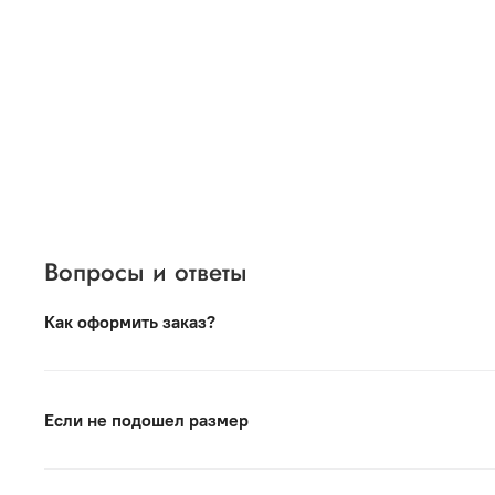
Вопросы и ответы
Как оформить заказ?
Вся продукция под торговой маркой VORSH произведе
Российскими производствами и гордимся нашей проду
Если не подошел размер
Для оформления заказа нужно выбрать модель и размер
Если Вы хотите заказать обувь или ремень — в пункт
Если Вы сомневаетесь — Вы всегда можете написать на