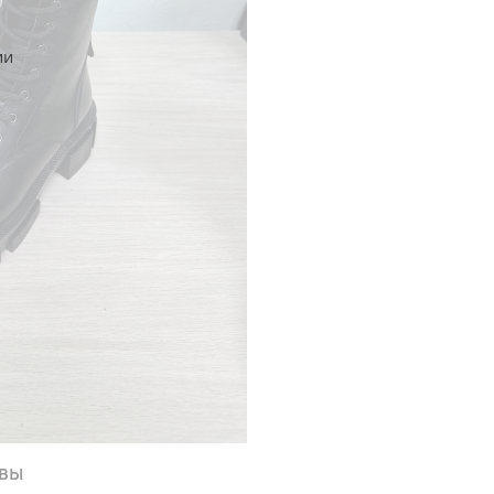
ии
вы