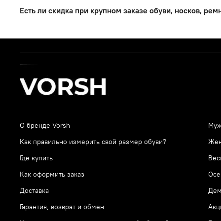
получением. Если Вы уже приобрели обувь — Вы можете
будем рады помочь Вам!
Есть ли скидка при крупном заказе обуви, носков, ремне
покупки, если сохранен товарный вид и свойства.
Уточним, что носки и трусы возврату не подлежат, по
Да, мы всегда идем навстречу для большого заказа и
выбору размера, чтобы носить нашу продукцию с удов
одном заказе все нужные позиции, но не оплачивать с
свяжется с Вами. Также Вы сами можете написать нам 
мессенджер.
О бренде Vorsh
Муж
Как правильно измерить свой размер обуви?
Же
Где купить
Вес
Как оформить заказ
Осе
Доставка
Дем
Гарантия, возврат и обмен
Акц