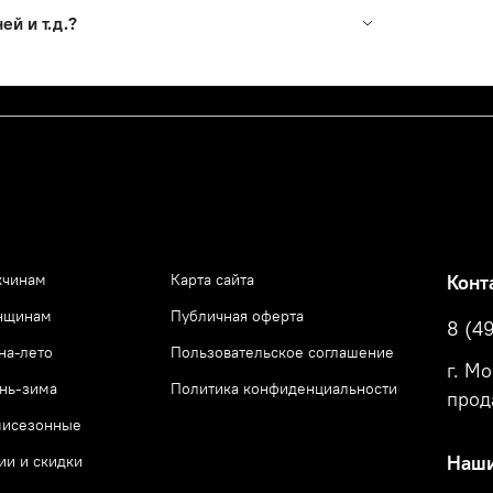
 вернуть товар в течение 30 дней со дня
й и т. д.?
этому просим особенно внимательно подойти к
ли совместных покупок. Вы можете оформить в
ольствием.
разу, а подождать пока наш менеджер
в чат (справа внизу) в любой удобный
чинам
Карта сайта
Конт
нщинам
Публичная оферта
8 (4
на-лето
Пользовательское соглашение
г. М
нь-зима
Политика конфиденциальности
прод
исезонные
ии и скидки
Наши