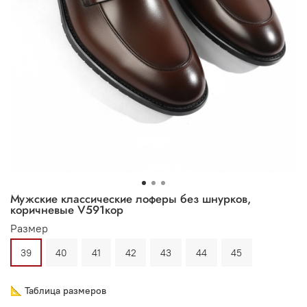
Мужские классические лоферы без шнурков,
коричневые V591кор
Размер
39
40
41
42
43
44
45
📐 Таблица размеров