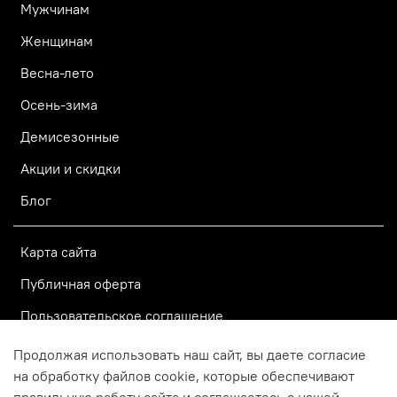
Мужчинам
Женщинам
Весна-лето
Осень-зима
Демисезонные
Акции и скидки
Блог
Карта сайта
Публичная оферта
Пользовательское соглашение
Политика конфиденциальности
Продолжая использовать наш сайт, вы даете согласие
на обработку файлов cookie, которые обеспечивают