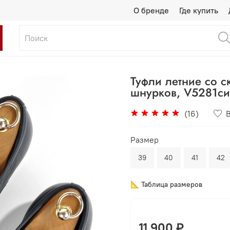
О бренде
Где купить
Туфли летние со с
шнурков, V5281с
(16)
Размер
39
40
41
42
📐 Таблица размеров
11 900 ₽