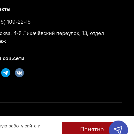
акты
95) 109-22-15
осква, 4-й Лихачёвский переулок, 13, отдел
аж
 соц.сети
ную работу сайта и
Понятно