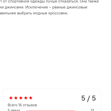
т от спортивной одежды лучше отказаться. Они также
ыми джинсами. Исключение – рваные джинсовые
равильнее выбрать модные кроссовки.
5 / 5
Всего
16
отзывов
5 звезд
13