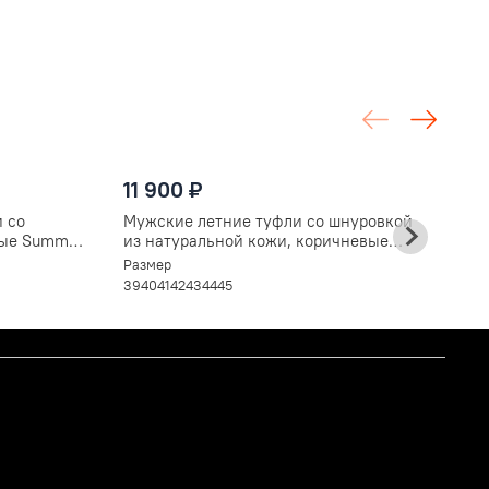
1
11 900 ₽
М
п
 со
Мужские летние туфли со шнуровкой
Ра
ные Summer
из натуральной кожи, коричневые
3
V5268
Размер
39
40
41
42
43
44
45