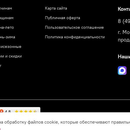
чинам
Карта сайта
Конт
нщинам
Публичная оферта
8 (4
на-лето
Пользовательское соглашение
г. М
нь-зима
Политика конфиденциальности
прод
исезонные
ии и скидки
Наши
г
на обработку файлов cookie, которые обеспечивают правиль
и