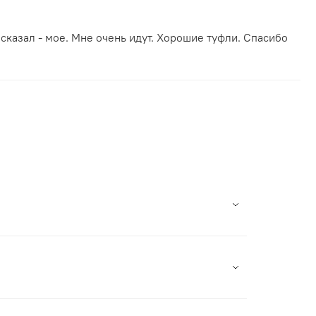
 сказал - мое. Мне очень идут. Хорошие туфли. Спасибо
на в России. Мы сотрудничаем с лучшими
кцией.
 на сайте и оплатить заказ.
е СДЭК есть возможность примерки перед
м через чаты (кнопка справа внизу) и мы