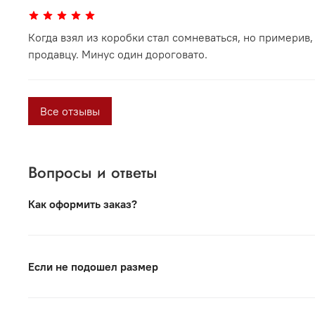
Когда взял из коробки стал сомневаться, но примерив,
продавцу. Минус один дороговато.
Все отзывы
Вопросы и ответы
Как оформить заказ?
Вся продукция под торговой маркой VORSH произведе
Российскими производствами и гордимся нашей проду
Если не подошел размер
Для оформления заказа нужно выбрать модель и размер
Если Вы хотите заказать обувь или ремень — в пункт
Если Вы сомневаетесь — Вы всегда можете написать на