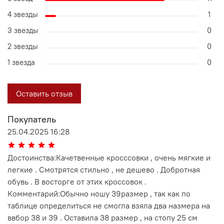
4 звезды
1
3 звезды
0
2 звезды
0
1 звезда
0
Оставить отзыв
Покупатель
25.04.2025 16:28
Достоинства:Качетвенные кросссовки , очень мягкие и
легкие . Смотрятся стильно , не дешево . Добротная
обувь . В восторге от этих кроссовок .
Комментарий:Обычно ношу 39размер , так как по
таблице определиться не смогла взяла два назмера на
ввбор 38 и 39 . Оставила 38 размер , на стопу 25 см