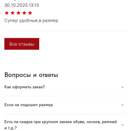
30.10.2025 13:13
Супер удобные,в размер
Все отзывы
Вопросы и ответы
Как оформить заказ?
Вся продукция под торговой маркой VORSH
Если не подошел размер
произведена в России. Мы сотрудничаем с лучшими
Российскими производствами и гордимся нашей
Если Вы хотите заказать обувь или ремень — в пункте
продукцией.
Есть ли скидка при крупном заказе обуви, носков, ремней
СДЭК есть возможность примерки перед получением.
и т. д.?