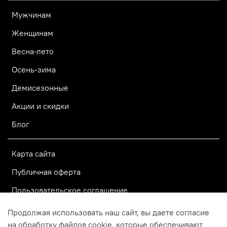
Мужчинам
Женщинам
Весна-лето
Осень-зима
Демисезонные
Акции и скидки
Блог
Карта сайта
Публичная оферта
Пользовательское соглашение
Политика конфиденциальности
Продолжая использовать наш сайт, вы даете согласие
на обработку файлов cookie, которые обеспечивают