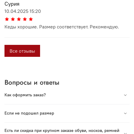
Сурия
10.04.2025 15:20
Кеды хорошие. Размер соответствует. Рекомендую.
Все отзывы
Вопросы и ответы
Как оформить заказ?
Вся продукция под торговой маркой VORSH
Если не подошел размер
произведена в России. Мы сотрудничаем с лучшими
Российскими производствами и гордимся нашей
Если Вы хотите заказать обувь или ремень — в пункте
продукцией.
Есть ли скидка при крупном заказе обуви, носков, ремней