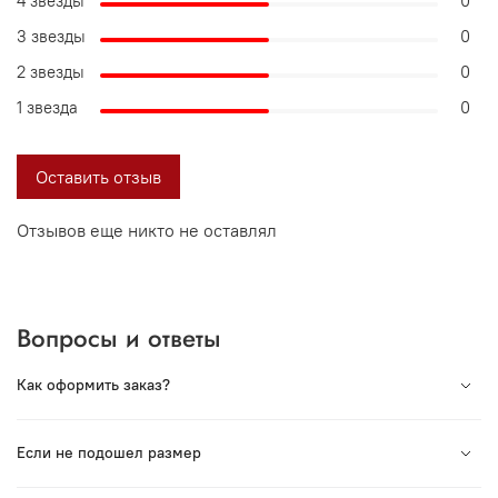
4 звезды
0
3 звезды
0
2 звезды
0
1 звезда
0
Оставить отзыв
Отзывов еще никто не оставлял
Вопросы и ответы
Как оформить заказ?
Вся продукция под торговой маркой VORSH
Если не подошел размер
произведена в России. Мы сотрудничаем с лучшими
Российскими производствами и гордимся нашей