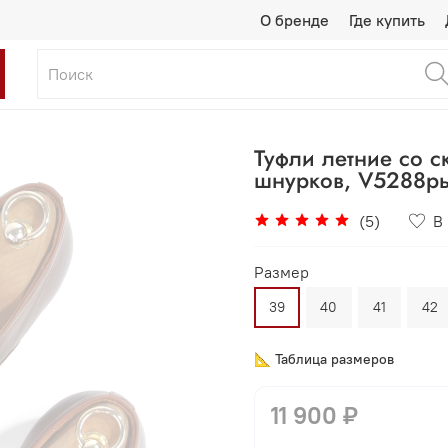
О бренде
Где купить
Туфли летние со 
шнурков, V5288р
(5)
В
Размер
39
40
41
42
📐 Таблица размеров
11 900 ₽