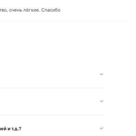
во, очень лёгкие. Спасибо
на в России. Мы сотрудничаем с лучшими
кцией.
 на сайте и оплатить заказ.
е СДЭК есть возможность примерки перед
м через чаты (кнопка справа внизу) и мы
 вернуть товар в течение 30 дней со дня
й и т. д.?