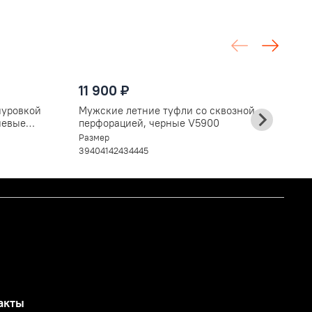
1
11 900 ₽
Л
к
нуровкой
Мужские летние туфли со сквозной
Ра
невые
перфорацией, черные V5900
3
Размер
39
40
41
42
43
44
45
акты