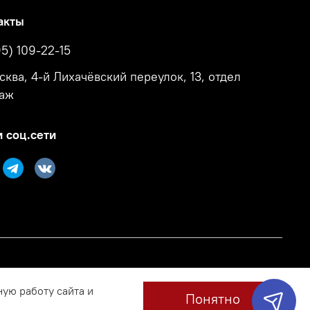
акты
95) 109-22-15
осква, 4-й Лихачёвский переулок, 13, отдел
аж
 соц.сети
ную работу сайта и
Понятно