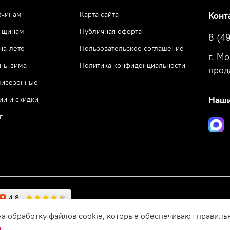
чинам
Карта сайта
Конт
нщинам
Публичная оферта
8 (4
на-лето
Пользовательское соглашение
г. М
нь-зима
Политика конфиденциальности
прод
исезонные
ии и скидки
Наши
г
на обработку файлов cookie, которые обеспечивают правиль
и