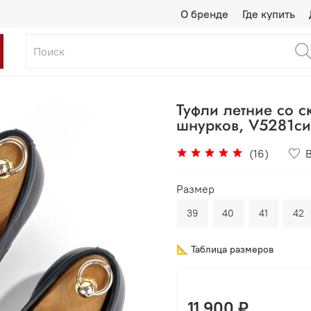
О бренде
Где купить
Туфли летние со с
шнурков, V5281с
(16)
Размер
39
40
41
42
📐 Таблица размеров
11 900 ₽