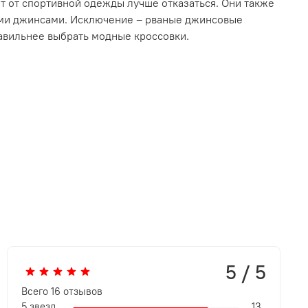
т от спортивной одежды лучше отказаться. Они также
ыми джинсами. Исключение – рваные джинсовые
равильнее выбрать модные кроссовки.
5 / 5
Всего
16
отзывов
5 звезд
13