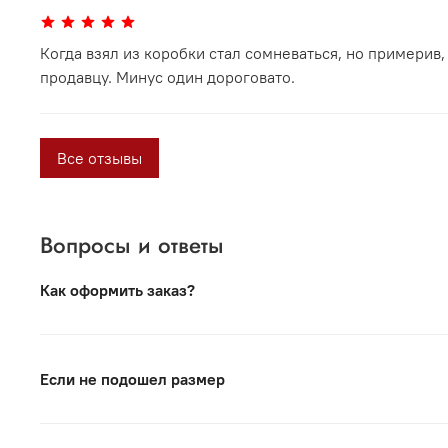
Когда взял из коробки стал сомневаться, но примерив,
продавцу. Минус один дороговато.
Все отзывы
Вопросы и ответы
Как оформить заказ?
Вся продукция под торговой маркой VORSH произведе
Российскими производствами и гордимся нашей проду
Если не подошел размер
Для оформления заказа нужно выбрать модель и размер
Если Вы хотите заказать обувь или ремень — в пункт
Если Вы сомневаетесь — Вы всегда можете написать на