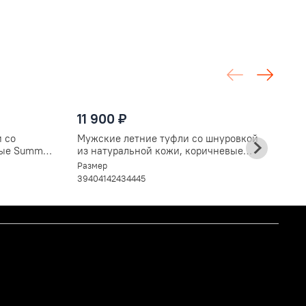
1
11 900 ₽
М
п
 со
Мужские летние туфли со шнуровкой
Ра
ные Summer
из натуральной кожи, коричневые
3
V5268
Размер
39
40
41
42
43
44
45