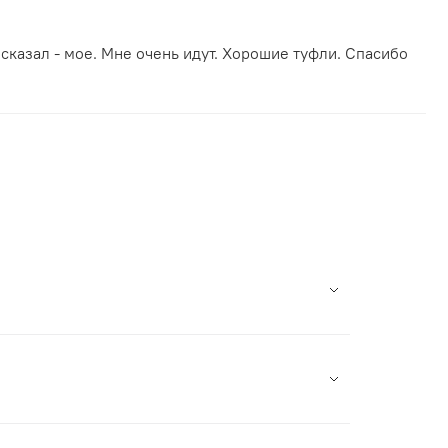
 сказал - мое. Мне очень идут. Хорошие туфли. Спасибо
на в России. Мы сотрудничаем с лучшими
кцией.
 на сайте и оплатить заказ.
е СДЭК есть возможность примерки перед
м через чаты (кнопка справа внизу) и мы