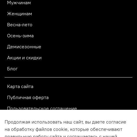
Мужчинам
Женщинам
Весна-лето
Осень-зима
Демисезонные
Акции и скидки
Блог
Карта сайта
Публичная оферта
Пользовательское соглашение
Политика конфиденциальности
Продолжая использовать наш сайт, вы даете согласие
на обработку файлов cookie, которые обеспечивают
правильную работу сайта и соглашаетесь с нашей