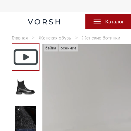
Каталог
Главная
Женская обувь
Женские ботинки
байка
осенние