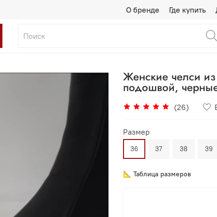
О бренде
Где купить
Женские челси из
подошвой, черны
(26)
Размер
36
37
38
39
📐 Таблица размеров