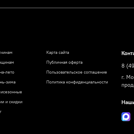
чинам
Карта сайта
Конт
нщинам
Публичная оферта
8 (4
на-лето
Пользовательское соглашение
г. М
нь-зима
Политика конфиденциальности
прод
исезонные
ии и скидки
Наши
г