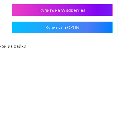
Купить на Wildberries
Купить на OZON
кой из байки