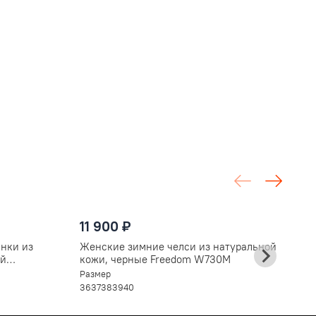
б
мех
зимние
1
11 900 ₽
Ж
н
нки из
Женские зимние челси из натуральной
ч
Ра
ой
кожи, черные Freedom W730M
3
дошве
Размер
36
37
38
39
40