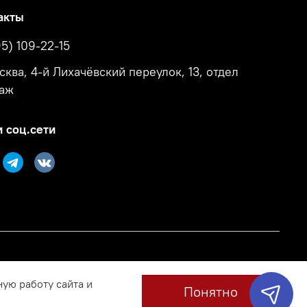
акты
95) 109-22-15
осква, 4-й Лихачёвский переулок, 13, отдел
аж
 соц.сети
ную работу сайта и
Понятно