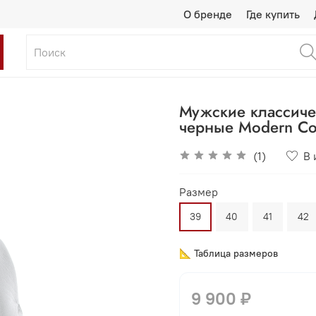
О бренде
Где купить
Мужские классиче
черные Modern Co
(1)
В 
Размер
39
40
41
42
📐 Таблица размеров
9 900 ₽