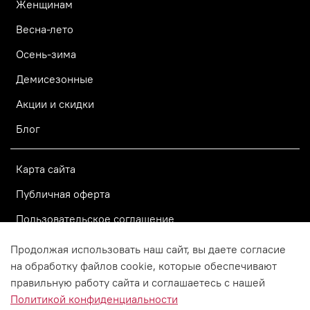
Женщинам
Весна-лето
Осень-зима
Демисезонные
Акции и скидки
Блог
Карта сайта
Публичная оферта
Пользовательское соглашение
Политика конфиденциальности
Продолжая использовать наш сайт, вы даете согласие
на обработку файлов cookie, которые обеспечивают
правильную работу сайта и соглашаетесь с нашей
© 2015–2026 Официальный
Политикой конфиденциальности
интернет-магазин Vorsh.