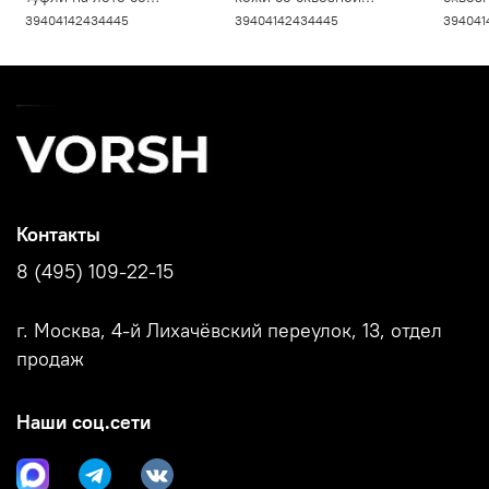
сквозной перфорацией,
перфорацией, черные
рыжие
39
40
41
42
43
44
45
39
40
41
42
43
44
45
39
40
41
синие V5901
V5880
V528
Контакты
8 (495) 109-22-15
г. Москва, 4-й Лихачёвский переулок, 13, отдел
продаж
Наши соц.сети