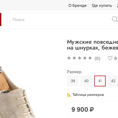
О бренде
Где купить
Мужские повседне
на шнурках, беже
(0)
В
Размер
39
40
41
42
📐 Таблица размеров
9 900 ₽