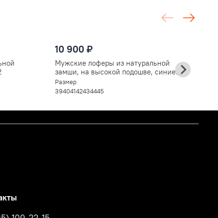
9
10 900 ₽
М
н
ьной
Мужские лоферы из натуральной
V
Ра
2
замши, на высокой подошве, синие
3
V6011
Размер
39
40
41
42
43
44
45
акты