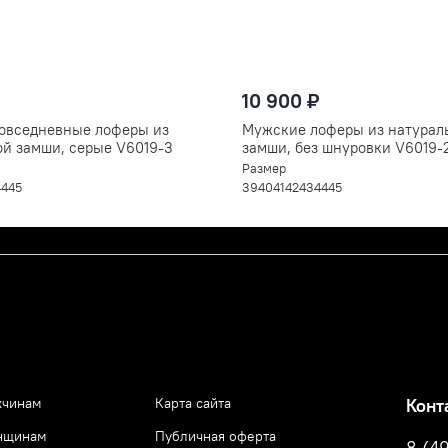
ольствием.
разу, а подождать пока наш менеджер
в чат (справа внизу) в любой удобный
10 900 ₽
овседневные лоферы из
Мужские лоферы из натурал
ой замши, серые V6019-3
замши, без шнуровки V6019-
Размер
44
45
39
40
41
42
43
44
45
чинам
Карта сайта
Конт
нщинам
Публичная оферта