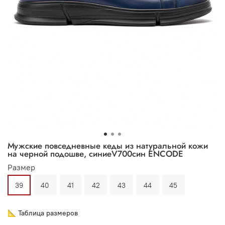
Мужские повседневные кеды из натуральной кожи
на черной подошве, синиеV700син ENCODE
Размер
39
40
41
42
43
44
45
📐 Таблица размеров