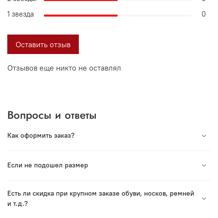
1 звезда
0
Оставить отзыв
Отзывов еще никто не оставлял
Вопросы и ответы
Как оформить заказ?
Вся продукция под торговой маркой VORSH
Если не подошел размер
произведена в России. Мы сотрудничаем с лучшими
Российскими производствами и гордимся нашей
Если Вы хотите заказать обувь или ремень — в пункте
продукцией.
Есть ли скидка при крупном заказе обуви, носков, ремней
СДЭК есть возможность примерки перед получением.
и т. д.?
Если Вы уже приобрели обувь — Вы можете вернуть
Для оформления заказа нужно выбрать модель и