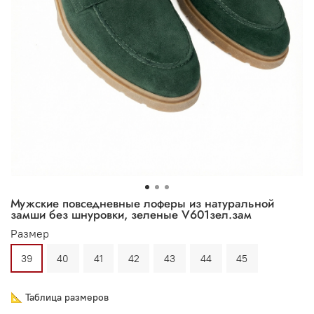
Мужские повседневные лоферы из натуральной
замши без шнуровки, зеленые V601зел.зам
Размер
39
40
41
42
43
44
45
📐 Таблица размеров