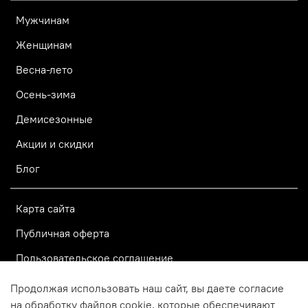
Мужчинам
Женщинам
Весна-лето
Осень-зима
Демисезонные
Акции и скидки
Блог
Карта сайта
Публичная оферта
Пользовательское соглашение
Политика конфиденциальности
Продолжая использовать наш сайт, вы даете согласие
на обработку файлов cookie, которые обеспечивают