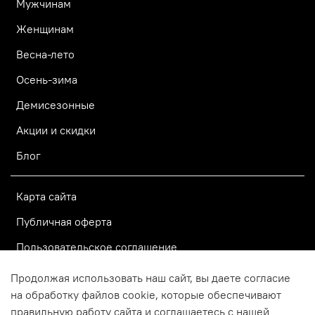
Мужчинам
Женщинам
Весна-лето
Осень-зима
Демисезонные
Акции и скидки
Блог
Карта сайта
Публичная оферта
Пользовательское соглашение
Политика конфиденциальности
Продолжая использовать наш сайт, вы даете согласие
на обработку файлов cookie, которые обеспечивают
правильную работу сайта и соглашаетесь с нашей