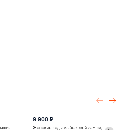
9
9 900 ₽
К
амши,
Женские кеды из бежевой замши,