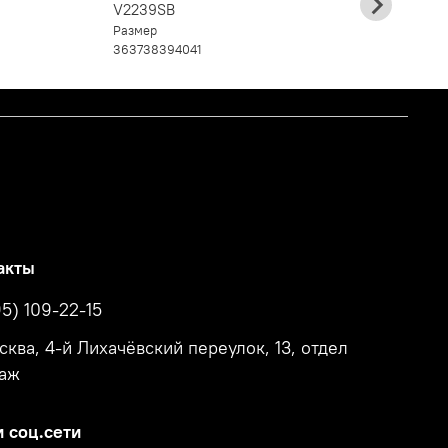
Ра
V2239SB
3
Размер
36
37
38
39
40
41
акты
95) 109-22-15
осква, 4-й Лихачёвский переулок, 13, отдел
аж
 соц.сети