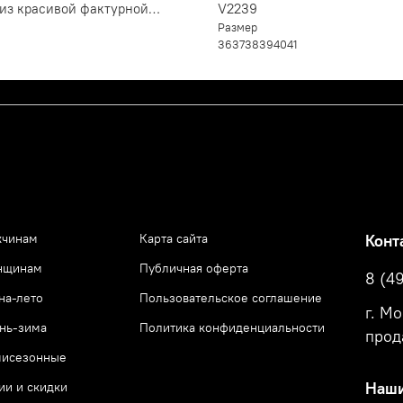
 из красивой фактурной
V2239
ой кожи V2139
Размер
36
37
38
39
40
41
чинам
Карта сайта
Конт
нщинам
Публичная оферта
8 (4
на-лето
Пользовательское соглашение
г. М
нь-зима
Политика конфиденциальности
прод
исезонные
ии и скидки
Наши