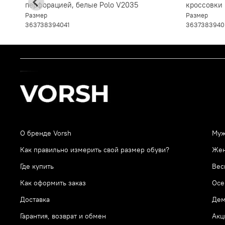
перфорацией, белые Polo V2035
кроссовки
натуральн
Размер
Размер
36
37
38
39
40
41
36
37
38
39
40
О бренде Vorsh
Муж
Как правильно измерить свой размер обуви?
Же
Где купить
Вес
Как оформить заказ
Осе
Доставка
Дем
Гарантия, возврат и обмен
Акц