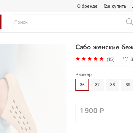
О бренде
Где купить
Сабо женские бе
(15)
В
Размер
36
37
38
39
1 900 ₽