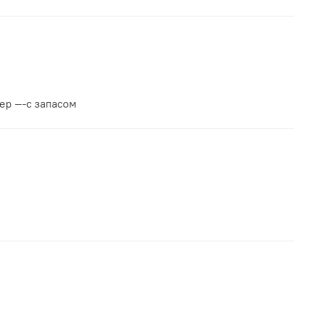
ер —-с запасом