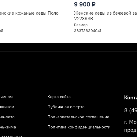
9 900 ₽
енские кожаные кеды Поло,
Женские кеды из бежевой з
V2239SB
Размер
41
36
37
38
39
40
41
чинам
Карта сайта
Конт
нщинам
Публичная оферта
8 (4
на-лето
Пользовательское соглашение
г. М
нь-зима
Политика конфиденциальности
прод