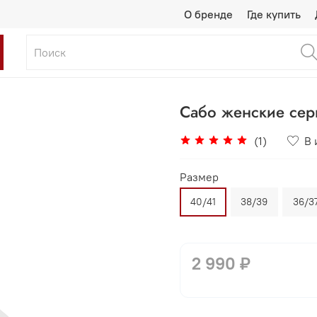
О бренде
Где купить
Сабо женские се
(1)
В 
Размер
40/41
38/39
36/3
2 990 ₽