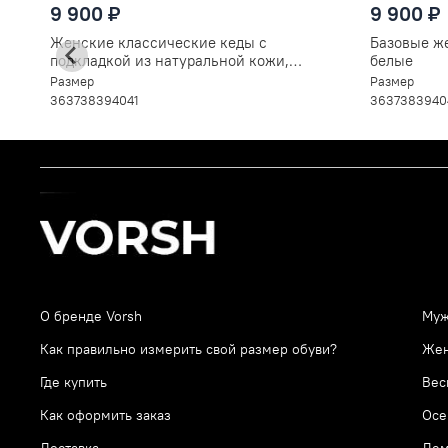
9 900 ₽
9 900 ₽
Женские классические кеды с
Базовые ж
подкладкой из натуральной кожи,
белые
черные Polo V2020
Размер
Размер
36
37
38
39
40
41
36
37
38
39
40
О бренде Vorsh
Муж
Как правильно измерить свой размер обуви?
Же
Где купить
Вес
Как оформить заказ
Осе