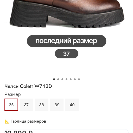
Челси Colett W742D
Размер
36
37
38
39
40
📐 Таблица размеров
10 900 ₽