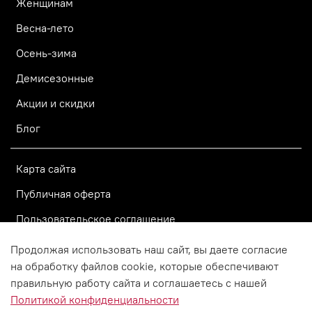
Женщинам
Весна-лето
Осень-зима
Демисезонные
Акции и скидки
Блог
Карта сайта
Публичная оферта
Пользовательское соглашение
Политика конфиденциальности
Продолжая использовать наш сайт, вы даете согласие
на обработку файлов cookie, которые обеспечивают
правильную работу сайта и соглашаетесь с нашей
© 2015–2026 Официальный
Политикой конфиденциальности
интернет-магазин Vorsh.