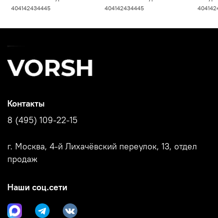
мехом, Айдахо V9020M,
мехом, Атлант V9030M,
брюки
40
41
42
43
44
45
40
41
42
43
44
45
40
41
42
черные
черные
770B
Контакты
8 (495) 109-22-15
г. Москва, 4-й Лихачёвский переулок, 13, отдел
продаж
Наши соц.сети