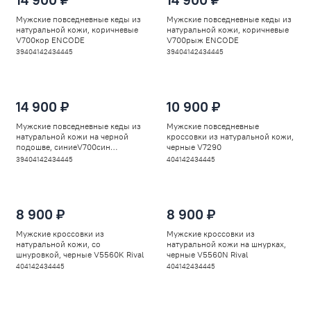
Мужские повседневные кеды из
Мужские повседневные кеды из
натуральной кожи, коричневые
натуральной кожи, коричневые
V700кор ENCODE
V700рыж ENCODE
39
40
41
42
43
44
45
39
40
41
42
43
44
45
14 900 ₽
10 900 ₽
Мужские повседневные кеды из
Мужские повседневные
натуральной кожи на черной
кроссовки из натуральной кожи,
подошве, синиеV700син
черные V7290
ENCODE
39
40
41
42
43
44
45
40
41
42
43
44
45
8 900 ₽
8 900 ₽
Мужские кроссовки из
Мужские кроссовки из
натуральной кожи, со
натуральной кожи на шнурках,
шнуровкой, черные V5560K Rival
черные V5560N Rival
40
41
42
43
44
45
40
41
42
43
44
45
-18%