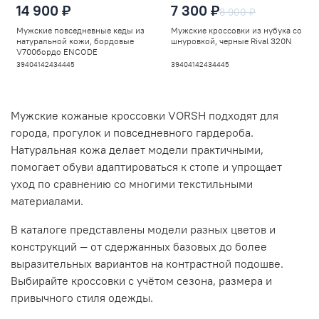
14 900 ₽
7 300 ₽
8 900 ₽
Мужские повседневные кеды из
Мужские кроссовки из нубука со
натуральной кожи, бордовые
шнуровкой, черные Rival 320N
V700бордо ENCODE
39
40
41
42
43
44
45
39
40
41
42
43
44
45
Мужские кожаные кроссовки VORSH подходят для
города, прогулок и повседневного гардероба.
Натуральная кожа делает модели практичными,
помогает обуви адаптироваться к стопе и упрощает
уход по сравнению со многими текстильными
материалами.
В каталоге представлены модели разных цветов и
конструкций — от сдержанных базовых до более
выразительных вариантов на контрастной подошве.
Выбирайте кроссовки с учётом сезона, размера и
привычного стиля одежды.