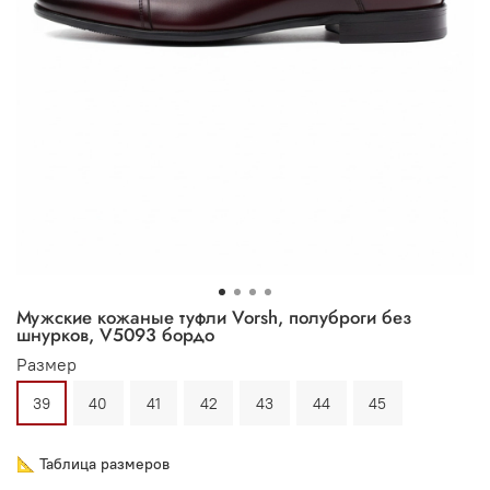
Мужские кожаные туфли Vorsh, полуброги без
шнурков, V5093 бордо
Размер
39
40
41
42
43
44
45
📐 Таблица размеров