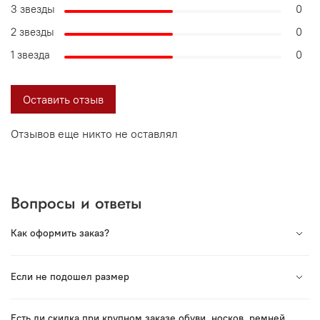
3 звезды
0
2 звезды
0
1 звезда
0
Оставить отзыв
Отзывов еще никто не оставлял
Вопросы и ответы
Как оформить заказ?
Вся продукция под торговой маркой VORSH
Если не подошел размер
произведена в России. Мы сотрудничаем с лучшими
Российскими производствами и гордимся нашей
Если Вы хотите заказать обувь или ремень — в пункте
продукцией.
Есть ли скидка при крупном заказе обуви, носков, ремней