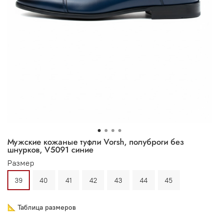
Мужские кожаные туфли Vorsh, полуброги без
шнурков, V5091 синие
Размер
39
40
41
42
43
44
45
📐 Таблица размеров