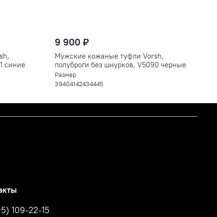
9 900 ₽
sh,
Мужские кожаные туфли Vorsh,
1 синие
полуброги без шнурков, V5090 черные
Размер
39
40
41
42
43
44
45
акты
95) 109-22-15