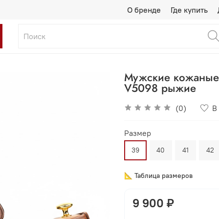
О бренде
Где купить
Мужские кожаные 
V5098 рыжие
(0)
В
Размер
39
40
41
42
📐 Таблица размеров
9 900 ₽