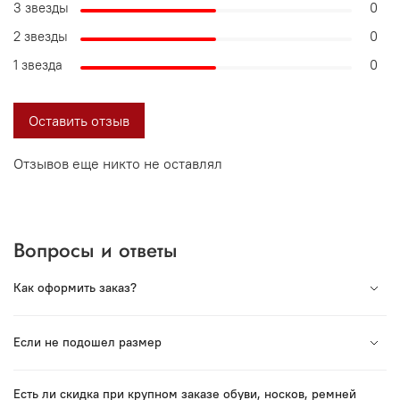
3 звезды
0
2 звезды
0
1 звезда
0
Оставить отзыв
Отзывов еще никто не оставлял
Вопросы и ответы
Как оформить заказ?
Вся продукция под торговой маркой VORSH
Если не подошел размер
произведена в России. Мы сотрудничаем с лучшими
Российскими производствами и гордимся нашей
Если Вы хотите заказать обувь или ремень — в пункте
продукцией.
Есть ли скидка при крупном заказе обуви, носков, ремней