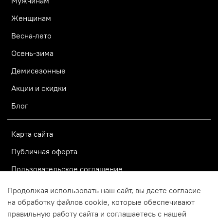
Мужчинам
Женщинам
Весна-лето
Осень-зима
Демисезонные
Акции и скидки
Блог
Карта сайта
Публичная оферта
Пользовательское соглашение
Политика конфиденциальности
Продолжая использовать наш сайт, вы даете согласие
на обработку файлов cookie, которые обеспечивают
правильную работу сайта и соглашаетесь с нашей
© 2015–2026 Официальный