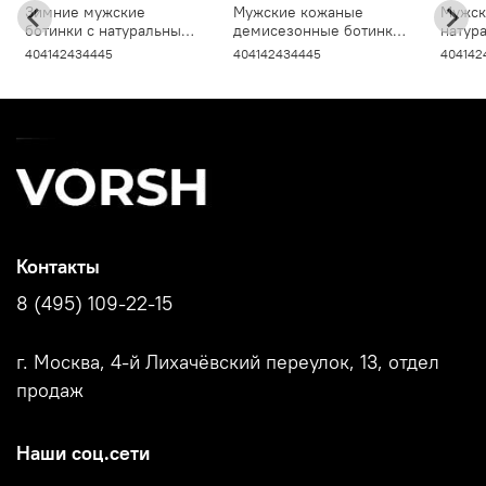
любой удобный мессенджер.
Зимние мужские
Мужские кожаные
Мужск
удовольствием.
ботинки с натуральным
демисезонные ботинки
натур
мехом, Атлант V9030M,
на байке, Айдахо
брюки
40
41
42
43
44
45
40
41
42
43
44
45
40
41
42
черные
V9020B, черные
770B
Контакты
8 (495) 109-22-15
г. Москва, 4-й Лихачёвский переулок, 13, отдел
продаж
Наши соц.сети