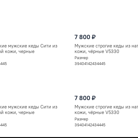
этому просим особенно внимательно подойти к
ли совместных покупок. Вы можете оформить в
ольствием.
разу, а подождать пока наш менеджер
в чат (справа внизу) в любой удобный
7 800 ₽
кие мужские кеды Сити из
Мужские строгие кеды из на
ой кожи, черные
кожи, чёрные V5330
Размер
44
45
39
40
41
42
43
44
45
7 800 ₽
кие мужские кеды Сити из
Мужские строгие кеды из на
ой кожи, черные
кожи, чёрные V5330
Размер
44
45
39
40
41
42
43
44
45