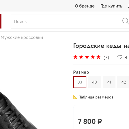
О бренде
Где купить
Мужские кроссовки
Городские кеды н
(7)
В
Размер
39
40
41
42
📐 Таблица размеров
7 800 ₽