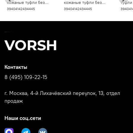
кожаные туфли без
кожаные туфли без
туфли
шнурков, Классик
шнурков, Классик
без ш
39
40
41
42
43
44
45
39
40
41
42
43
44
45
39
40
41
Комфорт 2, черные,
Комфорт черные V5030
черны
V5020
Контакты
8 (495) 109-22-15
г. Москва, 4-й Лихачёвский переулок, 13, отдел
продаж
Наши соц.сети