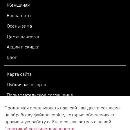
Женщинам
Весна-лето
Осень-зима
Демисезонные
Акции и скидки
Блог
Карта сайта
Публичная оферта
Пользовательское соглашение
Политика конфиденциальности
Продолжая использовать наш сайт, вы даете согласие
на обработку файлов cookie, которые обеспечивают
правильную работу сайта и соглашаетесь с нашей
© 2015–2026 Официальный
Политикой конфиденциальности