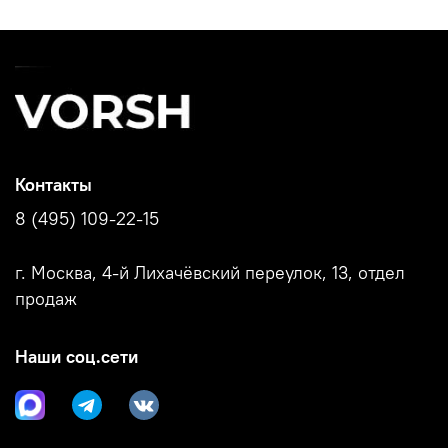
подошве, V5988рыж
подошве, V5890чер
подош
Контакты
8 (495) 109-22-15
г. Москва, 4-й Лихачёвский переулок, 13, отдел
продаж
Наши соц.сети