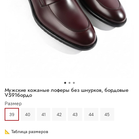
Мужские кожаные лоферы без шнурков, бордовые
V591бордо
Размер
39
40
41
42
43
44
45
📐 Таблица размеров