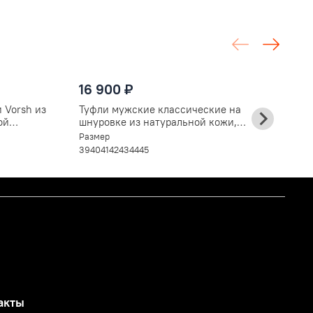
1
16 900 ₽
К
ш
 Vorsh из
Туфли мужские классические на
V
Ра
ой
шнуровке из натуральной кожи,
3
коричневые V594кор
Размер
39
40
41
42
43
44
45
акты