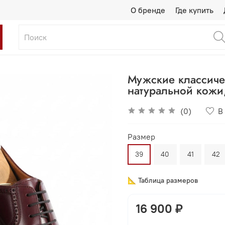
О бренде
Где купить
Мужские классиче
натуральной кож
(0)
В
Размер
39
40
41
42
📐 Таблица размеров
16 900 ₽