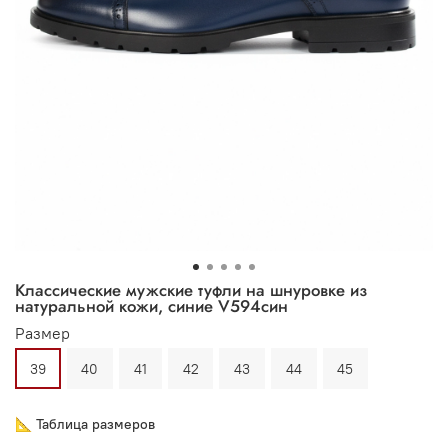
Классические мужские туфли на шнуровке из
натуральной кожи, синие V594син
Размер
39
40
41
42
43
44
45
📐 Таблица размеров