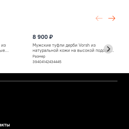
8
8 900 ₽
М
н
 из
Мужские туфли дерби Vorsh из
V
Ра
вые
натуральной кожи на высокой подошве,
3
V5890чер
Размер
39
40
41
42
43
44
45
акты