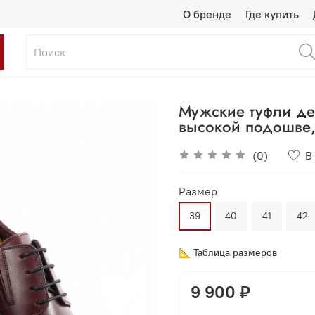
О бренде
Где купить
Мужские туфли де
высокой подошве
(0)
В
Размер
39
40
41
42
📐 Таблица размеров
9 900 ₽