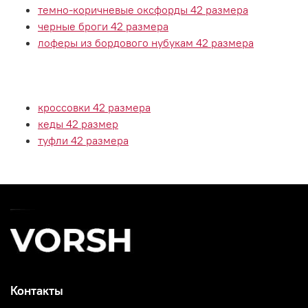
темно-коричневые оксфорды 42 размера
черные броги 42 размера
лоферы из бордового нубукам 42 размера
кроссовки 42 размера
кеды 42 размер
туфли 42 размера
Контакты