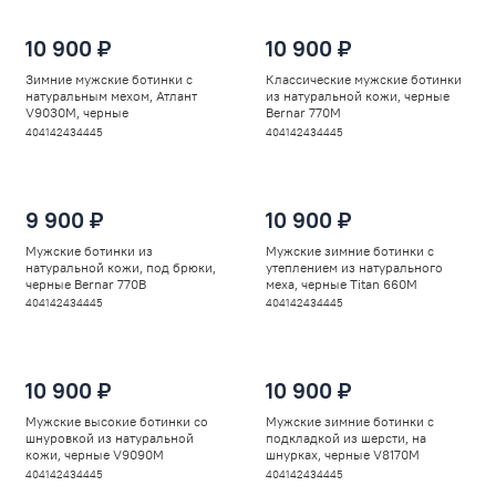
10 900 ₽
10 900 ₽
Зимние мужские ботинки с
Классические мужские ботинки
натуральным мехом, Атлант
из натуральной кожи, черные
V9030M, черные
Bernar 770M
40
41
42
43
44
45
40
41
42
43
44
45
9 900 ₽
10 900 ₽
Мужские ботинки из
Мужские зимние ботинки с
натуральной кожи, под брюки,
утеплением из натурального
черные Bernar 770B
меха, черные Titan 660M
40
41
42
43
44
45
40
41
42
43
44
45
10 900 ₽
10 900 ₽
Мужские высокие ботинки со
Мужские зимние ботинки с
шнуровкой из натуральной
подкладкой из шерсти, на
кожи, черные V9090M
шнурках, черные V8170M
40
41
42
43
44
45
40
41
42
43
44
45