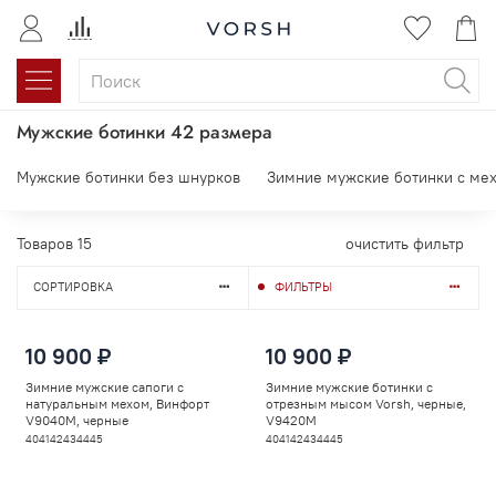
Мужские ботинки 42 размера
Мужские ботинки без шнурков
Зимние мужские ботинки с ме
Товаров
15
очистить фильтр
СОРТИРОВКА
ФИЛЬТРЫ
10 900 ₽
10 900 ₽
Зимние мужские сапоги с
Зимние мужские ботинки с
натуральным мехом, Винфорт
отрезным мысом Vorsh, черные,
V9040M, черные
V9420M
40
41
42
43
44
45
40
41
42
43
44
45