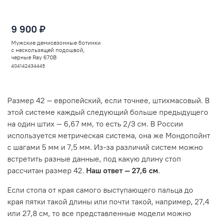
9 900 ₽
Мужские демисезонные ботинки
с нескользящей подошвой,
черные Ray 670B
40
41
42
43
44
45
Размер 42 — европейский, если точнее, штихмасовый. В
этой системе каждый следующий больше предыдущего
на один штих — 6,67 мм, то есть 2/3 см. В России
используется метрическая система, она же Мондопойнт
с шагами 5 мм и 7,5 мм. Из-за различий систем можно
встретить разные данные, под какую длину стоп
рассчитан размер 42.
Наш ответ — 27,6 см
.
Если стопа от края самого выступающего пальца до
края пятки такой длины или почти такой, например, 27,4
или 27,8 см, то все представленные модели можно