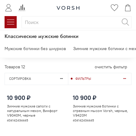
Классические мужские ботинки
Мужские ботинки без шнурков
Зимние мужские ботинки с ме
Товаров
12
очистить фильтр
СОРТИРОВКА
ФИЛЬТРЫ
10 900 ₽
10 900 ₽
Зимние мужские сапоги с
Зимние мужские ботинки с
натуральным мехом, Винфорт
отрезным мысом Vorsh, черные,
V9040M, черные
V9420M
40
41
42
43
44
45
40
41
42
43
44
45