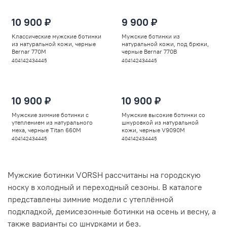
10 900 ₽
9 900 ₽
Классические мужские ботинки
Мужские ботинки из
из натуральной кожи, черные
натуральной кожи, под брюки,
Bernar 770M
черные Bernar 770B
40
41
42
43
44
45
40
41
42
43
44
45
10 900 ₽
10 900 ₽
Мужские зимние ботинки с
Мужские высокие ботинки со
утеплением из натурального
шнуровкой из натуральной
меха, черные Titan 660M
кожи, черные V9090M
40
41
42
43
44
45
40
41
42
43
44
45
Мужские ботинки VORSH рассчитаны на городскую
носку в холодный и переходный сезоны. В каталоге
представлены зимние модели с утеплённой
подкладкой, демисезонные ботинки на осень и весну, а
также варианты со шнурками и без.