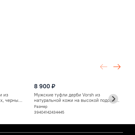
8
8 900 ₽
М
н
и из
Мужские туфли дерби Vorsh из
С
Ра
х, черные
натуральной кожи на высокой подошве,
3
V5890чер
Размер
39
40
41
42
43
44
45