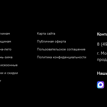
чинам
Карта сайта
Конт
нщинам
Публичная оферта
8 (4
на-лето
Пользовательское соглашение
г. М
нь-зима
Политика конфиденциальности
прод
исезонные
ии и скидки
Наши
г