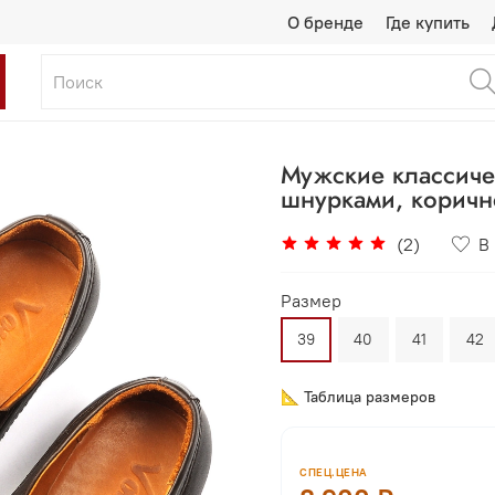
О бренде
Где купить
Мужские классиче
шнурками, коричн
(2)
В
Размер
39
40
41
42
📐 Таблица размеров
СПЕЦ.ЦЕНА