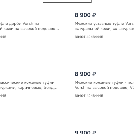
8 900 ₽
фли дерби Vorsh из
Мужские уставные туфли Vors
й кожи на высокой подошве,
натуральной кожи, со шнурка
Старлей черные, V5930
4
45
39
40
41
42
43
44
45
8 900 ₽
лассические кожаные туфли
Мужские кожаные туфли - по
нурками, коричневые, Бонд,
Vorsh на высокой подошве, V
4
45
39
40
41
42
43
44
45
9 900 ₽