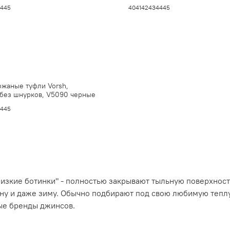
4
45
40
41
42
43
44
45
жаные туфли Vorsh,
 без шнурков, V5090 черные
4
45
зкие ботинки" - полностью закрывают тыльную поверхность
сну и даже зиму. Обычно подбирают под свою любимую тепл
бые бренды джинсов.