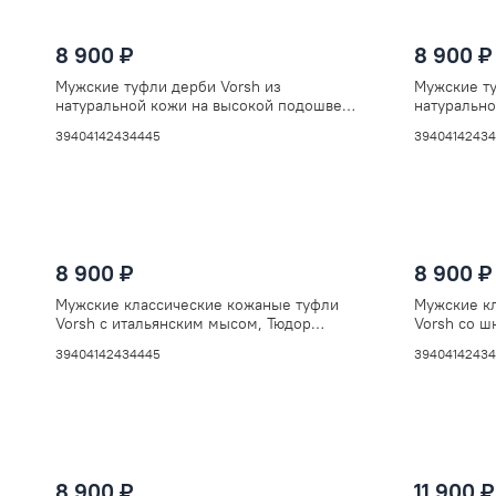
8 900 ₽
8 900 ₽
Мужские туфли дерби Vorsh из
Мужские ту
натуральной кожи на высокой подошве,
натурально
V5898рыж
V5890чер
39
40
41
42
43
44
45
39
40
41
42
43
4
8 900 ₽
8 900 ₽
Мужские классические кожаные туфли
Мужские к
Vorsh с итальянским мысом, Тюдор
Vorsh со ш
черные, V5720
V5872
39
40
41
42
43
44
45
39
40
41
42
43
4
8 900 ₽
11 900 ₽