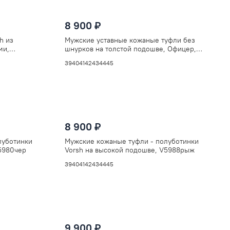
8 900 ₽
h из
Мужские уставные кожаные туфли без
ми,
шнурков на толстой подошве, Офицер,
V5850чер
39
40
41
42
43
44
45
8 900 ₽
луботинки
Мужские кожаные туфли - полуботинки
5980чер
Vorsh на высокой подошве, V5988рыж
39
40
41
42
43
44
45
9 900 ₽