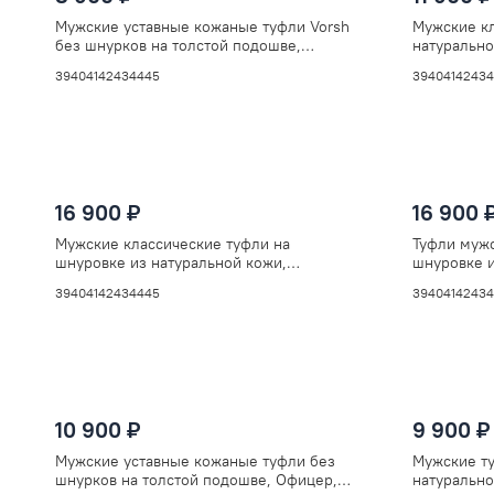
Мужские уставные кожаные туфли Vorsh
Мужские кл
без шнурков на толстой подошве,
натурально
Офицер, V5858рыж
рыжие, V5
39
40
41
42
43
44
45
39
40
41
42
43
4
16 900 ₽
16 900 
Мужские классические туфли на
Туфли мужс
шнуровке из натуральной кожи,
шнуровке и
бордовые V594бордо
коричневы
39
40
41
42
43
44
45
39
40
41
42
43
4
10 900 ₽
9 900 ₽
Мужские уставные кожаные туфли без
Мужские т
шнурков на толстой подошве, Офицер,
натуральн