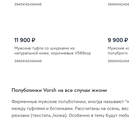
V5852кор
OFFICER
39
40
41
42
43
44
45
39
40
41
42
43
4
11 900 ₽
9 900 ₽
Мужские туфли со шнурками из
Мужские ко
натуральной кожи, коричневые V589кор
полуброги
39
40
41
42
43
44
45
39
40
41
42
43
4
Полуботинки Vorsh на все случаи жизни
Фирменные мужские полуботинки, иногда называют "ни
между туфлями и ботинками. Рассчитаны на осень, ве
рюкзаки (текстиль /кожа). Особенно в тему будут лю