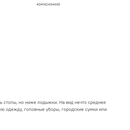
40
41
42
43
44
45
 стопы, но ниже лодыжки. На вид нечто среднее
ую одежду, головные уборы, городские сумки или