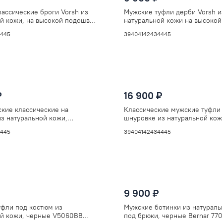
ассические броги Vorsh из
Мужские туфли дерби Vorsh и
й кожи, на высокой подошве,
натуральной кожи на высокой
948
V5893бордо
4
45
39
40
41
42
43
44
45
₽
16 900 ₽
кие классические на
Классические мужские туфли
з натуральной кожи,
шнуровке из натуральной кож
е V594кор
V594син
4
45
39
40
41
42
43
44
45
9 900 ₽
уфли под костюм из
Мужские ботинки из натураль
ой кожи, черные V5060BB
под брюки, черные Bernar 77