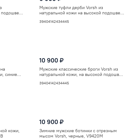
з
Мужские туфли дерби Vorsh из
 подошве,
натуральной кожи на высокой подошве,
V5891син
39
40
41
42
43
44
45
10 900 ₽
 на
Мужские классические броги Vorsh из
и, синие
натуральной кожи, на высокой подошве,
черные, V5940
39
40
41
42
43
44
45
10 900 ₽
ной кожи,
Зимние мужские ботинки с отрезным
0B
мысом Vorsh, черные, V9420M