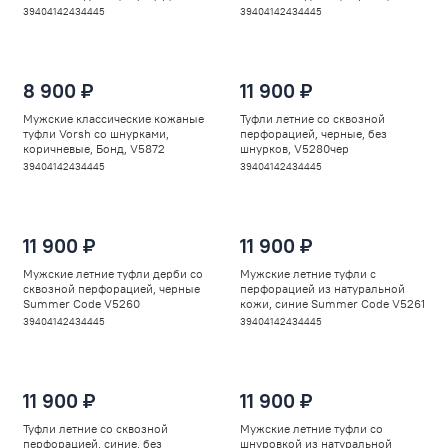
V5858рыж
V5940
39
40
41
42
43
44
45
39
40
41
42
43
44
45
8 900 ₽
11 900 ₽
Мужские классические кожаные
Туфли летние со сквозной
туфли Vorsh со шнурками,
перфорацией, черные, без
коричневые, Бонд, V5872
шнурков, V5280чер
39
40
41
42
43
44
45
39
40
41
42
43
44
45
11 900 ₽
11 900 ₽
Мужские летние туфли дерби со
Мужские летние туфли с
сквозной перфорацией, черные
перфорацией из натуральной
Summer Code V5260
кожи, синие Summer Code V5261
39
40
41
42
43
44
45
39
40
41
42
43
44
45
11 900 ₽
11 900 ₽
Туфли летние со сквозной
Мужские летние туфли со
перфорацией, синие, без
шнуровкой из натуральной