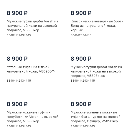
8 900 ₽
8 900 ₽
Мужские туфли дерби Vorsh из
Классические четвертные броги
натуральной кожи на высокой
Бонд из натуральной кожи,
подошве, V5890чер
черные
39
40
41
42
43
44
45
40
41
42
43
44
45
8 900 ₽
8 900 ₽
Уставные туфли из мягкой
Мужские туфли дерби Vorsh из
натуральной кожи, V5090БФ
натуральной кожи на высокой
подошве, V5898рыж
39
40
41
42
43
44
45
39
40
41
42
43
44
45
8 900 ₽
8 900 ₽
Мужские кожаные туфли -
Мужские уставные кожаные
полуботинки Vorsh на высокой
туфли без шнурков на толстой
подошве, V5980чер
подошве, Офицер, V5850чер
39
40
41
42
43
44
45
39
40
41
42
43
44
45