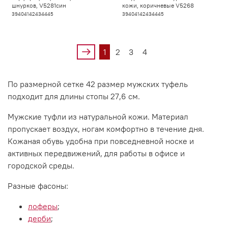
шнурков, V5281син
кожи, коричневые V5268
39
40
41
42
43
44
45
39
40
41
42
43
44
45
1
2
3
4
По размерной сетке 42 размер мужских туфель
подходит для длины стопы 27,6 см.
Мужские туфли из натуральной кожи. Материал
пропускает воздух, ногам комфортно в течение дня.
Кожаная обувь удобна при повседневной носке и
активных передвижений, для работы в офисе и
городской среды.
Разные фасоны:
лоферы
;
дерби
;