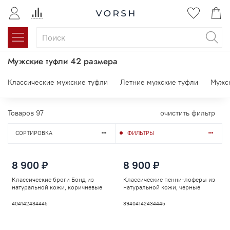
Мужские туфли 42 размера
Классические мужские туфли
Летние мужские туфли
Мужс
Товаров
97
очистить фильтр
СОРТИРОВКА
ФИЛЬТРЫ
8 900 ₽
8 900 ₽
Классические броги Бонд из
Классические пенни-лоферы из
натуральной кожи, коричневые
натуральной кожи, черные
40
41
42
43
44
45
39
40
41
42
43
44
45