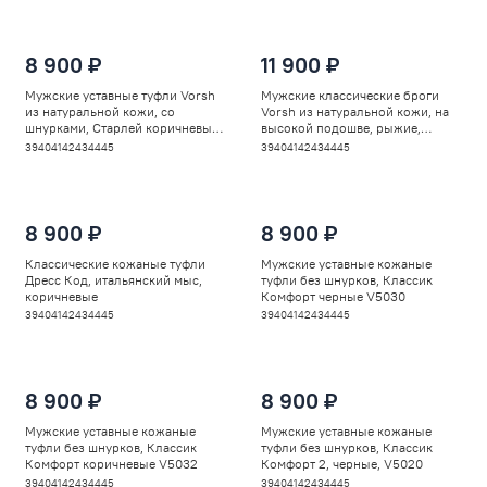
8 900 ₽
11 900 ₽
Мужские уставные туфли Vorsh
Мужские классические броги
из натуральной кожи, со
Vorsh из натуральной кожи, на
шнурками, Старлей коричневые,
высокой подошве, рыжие,
V5932
V5948
39
40
41
42
43
44
45
39
40
41
42
43
44
45
8 900 ₽
8 900 ₽
Классические кожаные туфли
Мужские уставные кожаные
Дресс Код, итальянский мыс,
туфли без шнурков, Классик
коричневые
Комфорт черные V5030
39
40
41
42
43
44
45
39
40
41
42
43
44
45
8 900 ₽
8 900 ₽
Мужские уставные кожаные
Мужские уставные кожаные
туфли без шнурков, Классик
туфли без шнурков, Классик
Комфорт коричневые V5032
Комфорт 2, черные, V5020
39
40
41
42
43
44
45
39
40
41
42
43
44
45