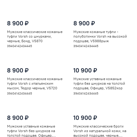
8 900 ₽
8 900 ₽
Мужские классические кожаные
Мужские кожаные туфли -
туфли Vorsh со шнурками,
полуботинки Vorsh на высокой
черные, Бонд, V5870
подошве, V5988рыж
39
40
41
42
43
44
45
39
40
41
42
43
44
45
8 900 ₽
10 900 ₽
Мужские классические кожаные
Мужские уставные кожаные
туфли Vorsh с итальянским
туфли без шнурков на толстой
мысом, Тюдор черные, V5720
подошве, Офицер, V5852кор
39
40
41
42
43
44
45
39
40
41
42
43
44
45
8 900 ₽
10 900 ₽
Мужские уставные кожаные
Мужские классические броги
туфли Vorsh без шнурков на
Vorsh из натуральной кожи, на
толстой подошве, Офицер,
высокой подошве, черные,