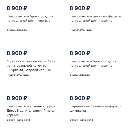
8 900 ₽
8 900 ₽
Классические броги Бонд из
Классические пенни-лоферы из
натуральной кожи, черные
натуральной кожи, рыжие
40
41
42
43
44
45
39
40
41
42
43
44
45
8 900 ₽
8 900 ₽
Мужские уставные туфли Vorsh
Классические броги Бонд из
из натуральной кожи, со
натуральной кожи, рыжие
шнурками, Старлей черные,
V5930
39
40
41
42
43
44
45
40
41
42
43
44
45
8 900 ₽
8 900 ₽
Классические кожаные туфли
Коричневые базовые лоферы со
Дресс Код, итальянский мыс,
шнурками
черные
39
40
41
42
43
44
45
39
40
41
42
43
44
45