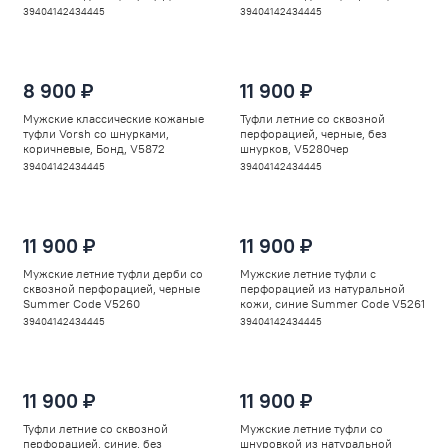
V5858рыж
V5940
39
40
41
42
43
44
45
39
40
41
42
43
44
45
8 900 ₽
11 900 ₽
Мужские классические кожаные
Туфли летние со сквозной
туфли Vorsh со шнурками,
перфорацией, черные, без
коричневые, Бонд, V5872
шнурков, V5280чер
39
40
41
42
43
44
45
39
40
41
42
43
44
45
11 900 ₽
11 900 ₽
Мужские летние туфли дерби со
Мужские летние туфли с
сквозной перфорацией, черные
перфорацией из натуральной
Summer Code V5260
кожи, синие Summer Code V5261
39
40
41
42
43
44
45
39
40
41
42
43
44
45
11 900 ₽
11 900 ₽
Туфли летние со сквозной
Мужские летние туфли со
перфорацией, синие, без
шнуровкой из натуральной