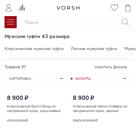
Мужские туфли 43 размера
Классические мужские туфли
Летние мужские туфли
Мужс
Товаров
97
очистить фильтр
СОРТИРОВКА
ФИЛЬТРЫ
8 900 ₽
8 900 ₽
Классические броги Бонд из
Классические пенни-лоферы из
натуральной кожи, коричневые
натуральной кожи, черные
40
41
42
43
44
45
39
40
41
42
43
44
45