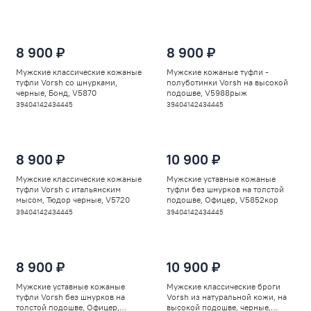
8 900 ₽
8 900 ₽
Мужские классические кожаные
Мужские кожаные туфли -
туфли Vorsh со шнурками,
полуботинки Vorsh на высокой
черные, Бонд, V5870
подошве, V5988рыж
39
40
41
42
43
44
45
39
40
41
42
43
44
45
8 900 ₽
10 900 ₽
Мужские классические кожаные
Мужские уставные кожаные
туфли Vorsh с итальянским
туфли без шнурков на толстой
мысом, Тюдор черные, V5720
подошве, Офицер, V5852кор
39
40
41
42
43
44
45
39
40
41
42
43
44
45
8 900 ₽
10 900 ₽
Мужские уставные кожаные
Мужские классические броги
туфли Vorsh без шнурков на
Vorsh из натуральной кожи, на
толстой подошве, Офицер,
высокой подошве, черные,