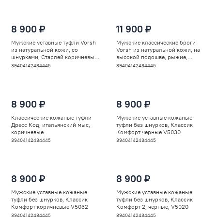
8 900 ₽
11 900 ₽
Мужские уставные туфли Vorsh
Мужские классические броги
из натуральной кожи, со
Vorsh из натуральной кожи, на
шнурками, Старлей коричневые,
высокой подошве, рыжие,
V5932
V5948
39
40
41
42
43
44
45
39
40
41
42
43
44
45
8 900 ₽
8 900 ₽
Классические кожаные туфли
Мужские уставные кожаные
Дресс Код, итальянский мыс,
туфли без шнурков, Классик
коричневые
Комфорт черные V5030
39
40
41
42
43
44
45
39
40
41
42
43
44
45
8 900 ₽
8 900 ₽
Мужские уставные кожаные
Мужские уставные кожаные
туфли без шнурков, Классик
туфли без шнурков, Классик
Комфорт коричневые V5032
Комфорт 2, черные, V5020
39
40
41
42
43
44
45
39
40
41
42
43
44
45