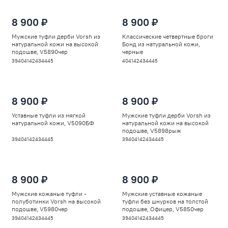
8 900 ₽
8 900 ₽
Мужские туфли дерби Vorsh из
Классические четвертные броги
натуральной кожи на высокой
Бонд из натуральной кожи,
подошве, V5890чер
черные
39
40
41
42
43
44
45
40
41
42
43
44
45
8 900 ₽
8 900 ₽
Уставные туфли из мягкой
Мужские туфли дерби Vorsh из
натуральной кожи, V5090БФ
натуральной кожи на высокой
подошве, V5898рыж
39
40
41
42
43
44
45
39
40
41
42
43
44
45
8 900 ₽
8 900 ₽
Мужские кожаные туфли -
Мужские уставные кожаные
полуботинки Vorsh на высокой
туфли без шнурков на толстой
подошве, V5980чер
подошве, Офицер, V5850чер
39
40
41
42
43
44
45
39
40
41
42
43
44
45