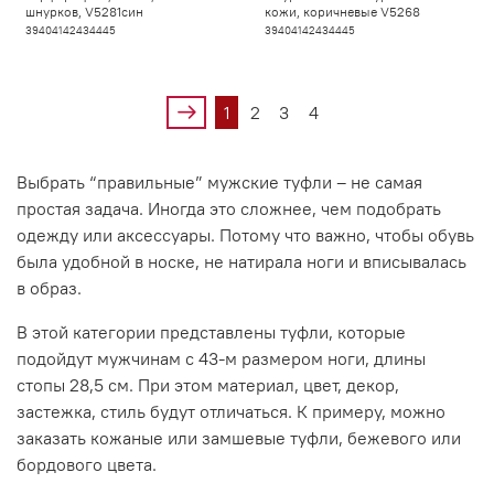
шнурков, V5281син
кожи, коричневые V5268
39
40
41
42
43
44
45
39
40
41
42
43
44
45
1
2
3
4
Выбрать “правильные” мужские туфли – не самая
простая задача. Иногда это сложнее, чем подобрать
одежду или аксессуары. Потому что важно, чтобы обувь
была удобной в носке, не натирала ноги и вписывалась
в образ.
В этой категории представлены туфли, которые
подойдут мужчинам с 43-м размером ноги, длины
стопы 28,5 см. При этом материал, цвет, декор,
застежка, стиль будут отличаться. К примеру, можно
заказать кожаные или замшевые туфли, бежевого или
бордового цвета.