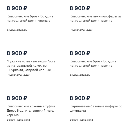
8 900 ₽
8 900 ₽
Классические броги Бонд из
Классические пенни-лоферы из
натуральной кожи, черные
натуральной кожи, рыжие
40
41
42
43
44
45
39
40
41
42
43
44
45
8 900 ₽
8 900 ₽
Мужские уставные туфли Vorsh
Классические броги Бонд из
из натуральной кожи, со
натуральной кожи, рыжие
шнурками, Старлей черные,
V5930
39
40
41
42
43
44
45
40
41
42
43
44
45
8 900 ₽
8 900 ₽
Классические кожаные туфли
Коричневые базовые лоферы со
Дресс Код, итальянский мыс,
шнурками
черные
39
40
41
42
43
44
45
39
40
41
42
43
44
45